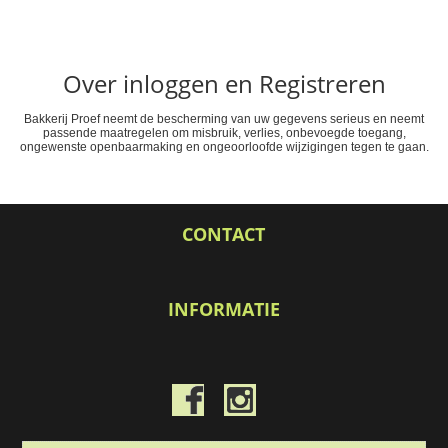
Over inloggen en Registreren
Bakkerij Proef neemt de bescherming van uw gegevens serieus en neemt
passende maatregelen om misbruik, verlies, onbevoegde toegang,
ongewenste openbaarmaking en ongeoorloofde wijzigingen tegen te gaan.
CONTACT
INFORMATIE