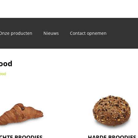
)
Onze producten
Nieuws
Contact opnemen
rood
rood
CHTE BROODJES
HARDE BROODJES