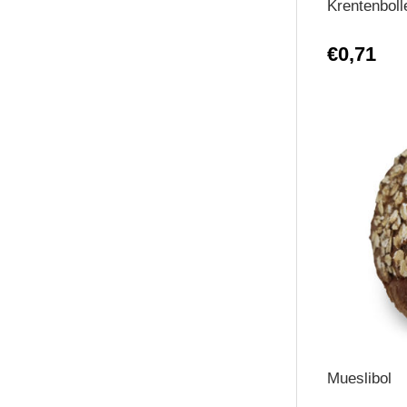
Krentenboll
€0,71
Mueslibol