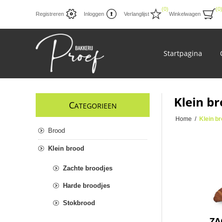
(0)
(0
Registreren
Inloggen
Verlanglijst
Winkelwagen
Startpagina
Klein b
C
ATEGORIEEN
Home
/
Klein b
Brood
Klein brood
Zachte broodjes
Harde broodjes
Stokbrood
ZA