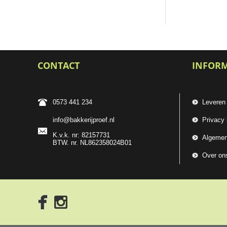
CONTACT
INFOR
0573 441 234
Leveren
info@bakkerijproef.nl
Privacy 
K.v.k. nr: 82157731
Algemen
BTW. nr. NL862358024B01
Over on