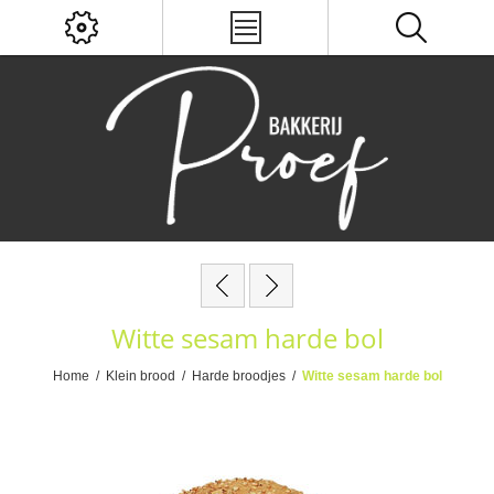
Witte sesam harde bol
Home
/
Klein brood
/
Harde broodjes
/
Witte sesam harde bol