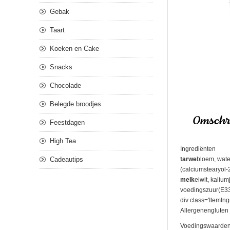
Gebak
Taart
Koeken en Cake
Snacks
Chocolade
Belegde broodjes
Omschri
Feestdagen
High Tea
Ingrediënten
Cadeautips
tarwe
bloem, water
(calciumstearyol-
melk
eiwit, kaliu
voedingszuur(E33
div class='ItemIng
Allergenengluten 
Voedingswaarden