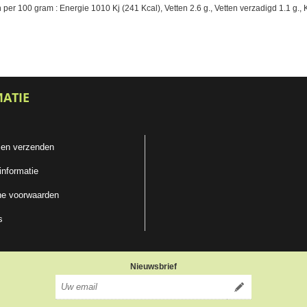
r 100 gram : Energie 1010 Kj (241 Kcal), Vetten 2.6 g., Vetten verzadigd 1.1 g., Ko
MATIE
 en verzenden
informatie
e voorwaarden
s
Nieuwsbrief