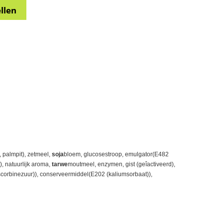
, palmpit), zetmeel,
soja
bloem, glucosestroop, emulgator(E482
), natuurlijk aroma,
tarwe
moutmeel, enzymen, gist (geîactiveerd),
ascorbinezuur)), conserveermiddel(E202 (kaliumsorbaat)),