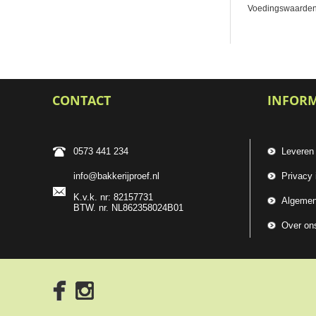
Voedingswaarden pe
CONTACT
INFOR
0573 441 234
Leveren
info@bakkerijproef.nl
Privacy 
K.v.k. nr: 82157731
Algemen
BTW. nr. NL862358024B01
Over on