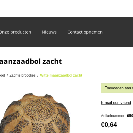
)
Onze producten
Nieuws
Contact opnemen
aanzaadbol zacht
ood
/
Zachte broodjes
/
Witte maanzaadbol zacht
Artikelnummer::
05
€0,64