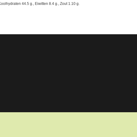
olhydraten 44.5 g., Eiwitten 8.4 g., Zout 1.10 g.