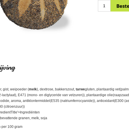
jving
, gist, weipoeder (
melk
), dextrose, bakkerszout,
tarwe
gluten, plantaardig vet(palm
2-lactylaat), E471 (mono- en diglyceride van vetzuren)), plantaardige olie(raapzaad
mjodide, aroma, antiklontermiddel(E535 (natriumferrocyanide)), antioxidant(E300 (
0 (citroenzuur))
redientTitle'>Ingrediënten
bevattende granen, melk, soja
 per 100 gram