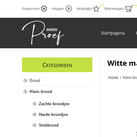
(0)
(0
Registreren
Inloggen
Verlanglijst
Winkelwagen
Startpagina
Witte m
C
ATEGORIEEN
Home
/
Klein br
Brood
Klein brood
Zachte broodjes
Harde broodjes
Stokbrood