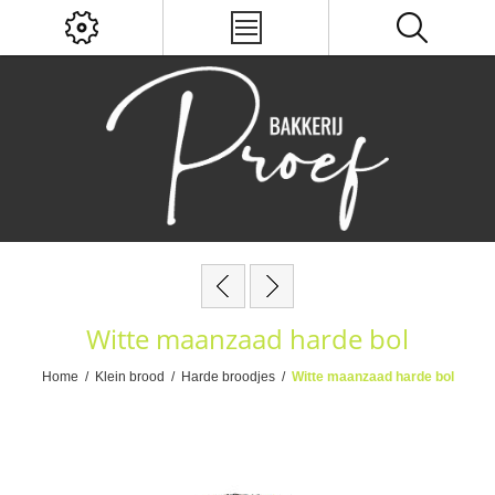
Witte maanzaad harde bol
Home
/
Klein brood
/
Harde broodjes
/
Witte maanzaad harde bol