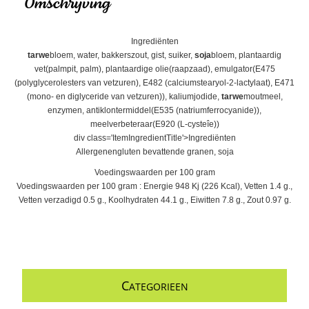
Omschrijving
Ingrediënten
tarwe
bloem, water, bakkerszout, gist, suiker,
soja
bloem, plantaardig
vet(palmpit, palm), plantaardige olie(raapzaad), emulgator(E475
(polyglycerolesters van vetzuren), E482 (calciumstearyol-2-lactylaat), E471
(mono- en diglyceride van vetzuren)), kaliumjodide,
tarwe
moutmeel,
enzymen, antiklontermiddel(E535 (natriumferrocyanide)),
meelverbeteraar(E920 (L-cysteîe))
div class='ItemIngredientTitle'>Ingrediënten
Allergenengluten bevattende granen, soja
Voedingswaarden per 100 gram
Voedingswaarden per 100 gram : Energie 948 Kj (226 Kcal), Vetten 1.4 g.,
Vetten verzadigd 0.5 g., Koolhydraten 44.1 g., Eiwitten 7.8 g., Zout 0.97 g.
C
ATEGORIEEN