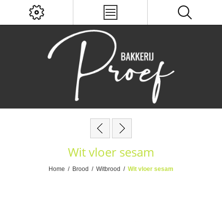
Wit vloer sesam
Home
/
Brood
/
Witbrood
/
Wit vloer sesam