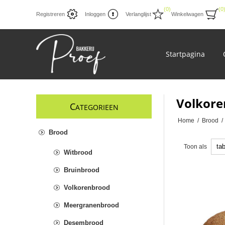
(0)
(0
Registreren
Inloggen
Verlanglijst
Winkelwagen
Startpagina
Volkore
C
ATEGORIEEN
Home
/
Brood
/
Brood
Toon als
Witbrood
Bruinbrood
Volkorenbrood
Meergranenbrood
Desembrood