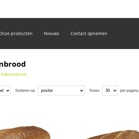
)
Onze producten
Nieuws
Contact opnemen
nbrood
Volkorenbrood
Sorteren op
Tonen
per pagina