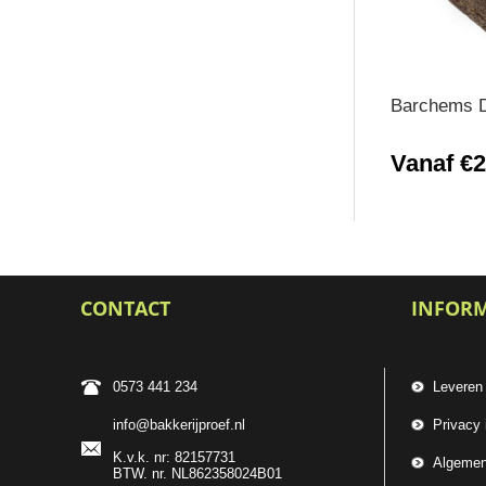
Barchems 
Vanaf €2
CONTACT
INFOR
0573 441 234
Leveren
info@bakkerijproef.nl
Privacy 
K.v.k. nr: 82157731
Algemen
BTW. nr. NL862358024B01