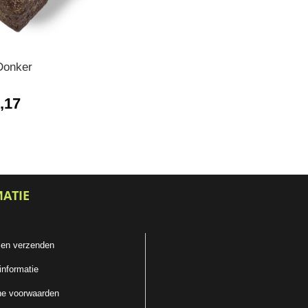
Donker
,17
MATIE
 en verzenden
informatie
e voorwaarden