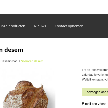
)
Onze producten
Nieuws
Contact opnemen
n desem
Desembrood
/
Volkoren desem
Let op, ons volkor
zaterdag te verkrijg
Wettelijke naam: vo