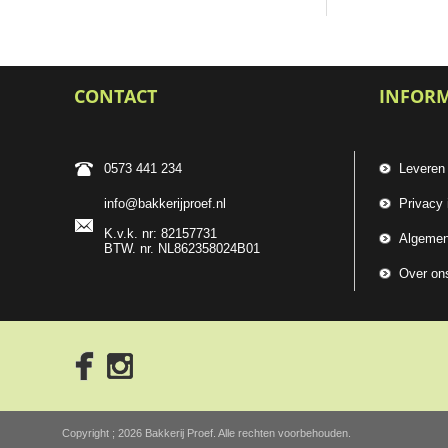
CONTACT
INFOR
0573 441 234
Leveren
info@bakkerijproef.nl
Privacy 
K.v.k. nr: 82157731
Algemen
BTW. nr. NL862358024B01
Over on
Copyright ; 2026 Bakkerij Proef. Alle rechten voorbehouden.