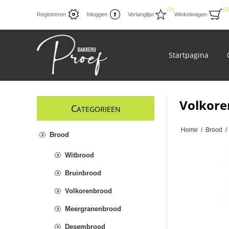
(0)
(0
Registreren
Inloggen
Verlanglijst
Winkelwagen
Startpagina
Volkore
C
ATEGORIEEN
Home
/
Brood
/
Brood
Witbrood
Bruinbrood
Volkorenbrood
Meergranenbrood
Desembrood