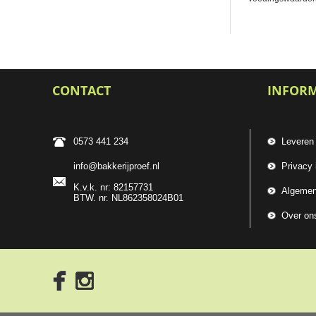
CONTACT
INFOR
0573 441 234
Leveren
info@bakkerijproef.nl
Privacy 
K.v.k. nr: 82157731
Algemen
BTW. nr. NL862358024B01
Over on