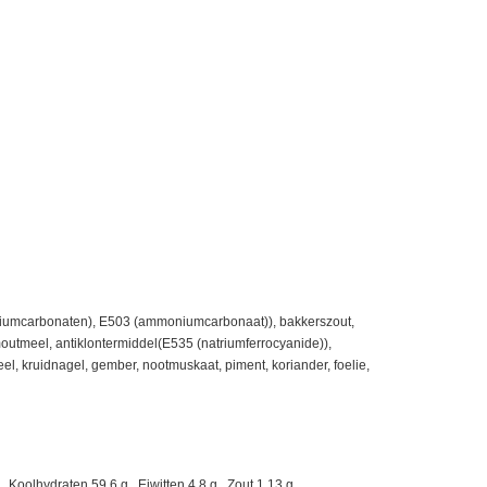
(natriumcarbonaten), E503 (ammoniumcarbonaat)), bakkerszout,
outmeel, antiklontermiddel(E535 (natriumferrocyanide)),
l, kruidnagel, gember, nootmuskaat, piment, koriander, foelie,
Koolhydraten 59.6 g., Eiwitten 4.8 g., Zout 1.13 g.