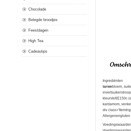
Chocolade
Belegde broodjes
Feestdagen
High Tea
Cadeautips
Omschri
Ingrediënten
tarwe
bloem, suik
invertsuikerstroo
kleurstof(E150c 
kardamom, venkelz
div class='ItemIng
Allergenengluten
Voedingswaarden
Voedingswaarden pe