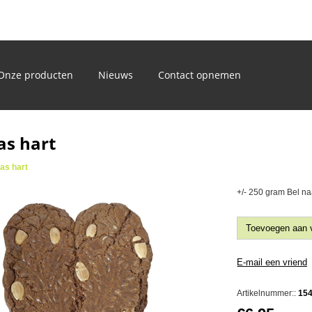
)
Onze producten
Nieuws
Contact opnemen
as hart
as hart
+/- 250 gram Bel na
Artikelnummer::
15