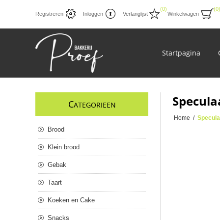
(0)
(0
Registreren
Inloggen
Verlanglijst
Winkelwagen
Startpagina
Specula
C
ATEGORIEEN
Home
/
Specula
Brood
Klein brood
Gebak
Taart
Koeken en Cake
Snacks