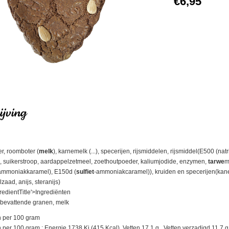
€6,95
jving
er, roomboter (
melk
), karnemelk (...), specerijen, rijsmiddelen, rijsmiddel(E500 
p, suikerstroop, aardappelzetmeel, zoethoutpoeder, kaliumjodide, enzymen,
tarwe
m
(ammoniakkaramel), E150d (
sulfiet
-ammoniakcaramel)), kruiden en specerijen(kanee
aad, anijs, steranijs)
redientTitle'>Ingrediënten
 bevattende granen, melk
 per 100 gram
r 100 gram : Energie 1738 Kj (415 Kcal), Vetten 17.1 g., Vetten verzadigd 11.7 g., 