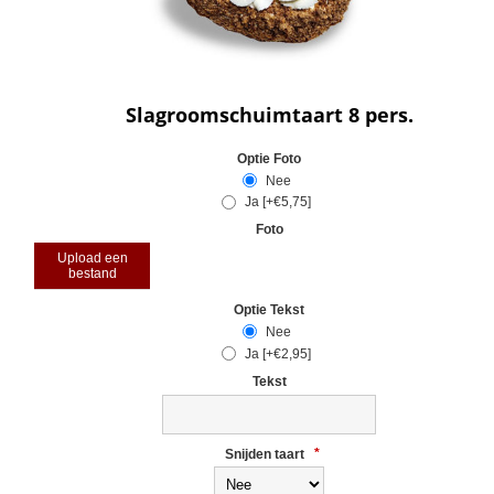
Slagroomschuimtaart 8 pers.
Optie Foto
Nee
Ja [+€5,75]
Foto
Upload een
bestand
Optie Tekst
Nee
Ja [+€2,95]
Tekst
Snijden taart
*