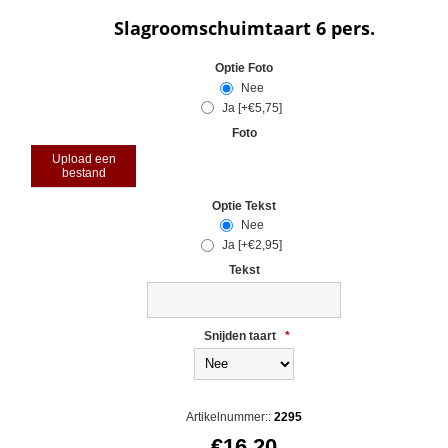
Slagroomschuimtaart 6 pers.
Optie Foto
Nee
Ja [+€5,75]
Foto
Upload een
bestand
Optie Tekst
Nee
Ja [+€2,95]
Tekst
Snijden taart
*
Artikelnummer::
2295
€16,20