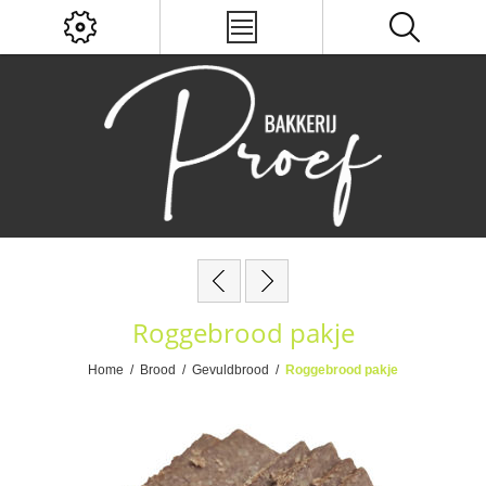
Roggebrood pakje
Home
/
Brood
/
Gevuldbrood
/
Roggebrood pakje