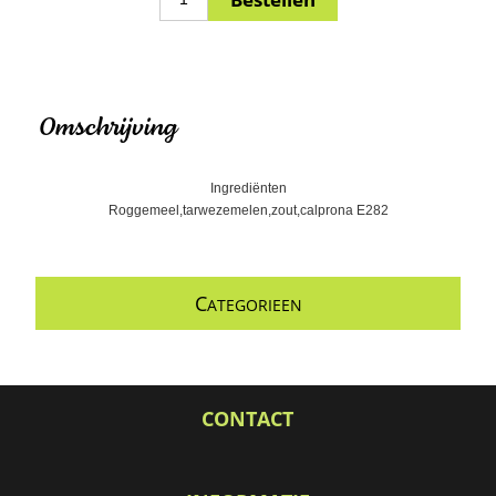
Omschrijving
Ingrediënten
Roggemeel,tarwezemelen,zout,calprona E282
C
ATEGORIEEN
CONTACT