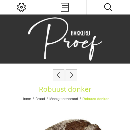
Robuust donker
Home
/
Brood
/
Meergranenbrood
/
Robuust donker