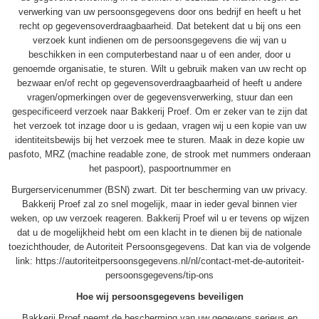
verwerking van uw persoonsgegevens door ons bedrijf en heeft u het
recht op gegevensoverdraagbaarheid. Dat betekent dat u bij ons een
verzoek kunt indienen om de persoonsgegevens die wij van u
beschikken in een computerbestand naar u of een ander, door u
genoemde organisatie, te sturen. Wilt u gebruik maken van uw recht op
bezwaar en/of recht op gegevensoverdraagbaarheid of heeft u andere
vragen/opmerkingen over de gegevensverwerking, stuur dan een
gespecificeerd verzoek naar Bakkerij Proef. Om er zeker van te zijn dat
het verzoek tot inzage door u is gedaan, vragen wij u een kopie van uw
identiteitsbewijs bij het verzoek mee te sturen. Maak in deze kopie uw
pasfoto, MRZ (machine readable zone, de strook met nummers onderaan
het paspoort), paspoortnummer en
Burgerservicenummer (BSN) zwart. Dit ter bescherming van uw privacy.
Bakkerij Proef zal zo snel mogelijk, maar in ieder geval binnen vier
weken, op uw verzoek reageren. Bakkerij Proef wil u er tevens op wijzen
dat u de mogelijkheid hebt om een klacht in te dienen bij de nationale
toezichthouder, de Autoriteit Persoonsgegevens. Dat kan via de volgende
link: https://autoriteitpersoonsgegevens.nl/nl/contact-met-de-autoriteit-
persoonsgegevens/tip-ons
Hoe wij persoonsgegevens beveiligen
Bakkerij Proef neemt de bescherming van uw gegevens serieus en