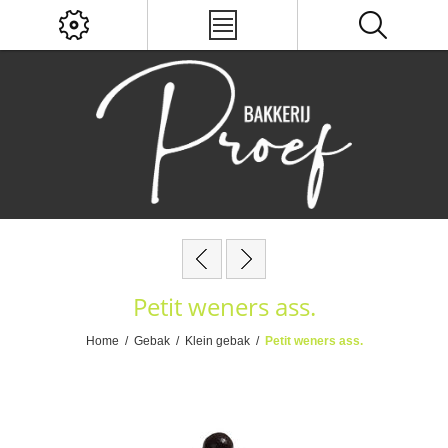
Petit weners ass.
Home
/
Gebak
/
Klein gebak
/
Petit weners ass.