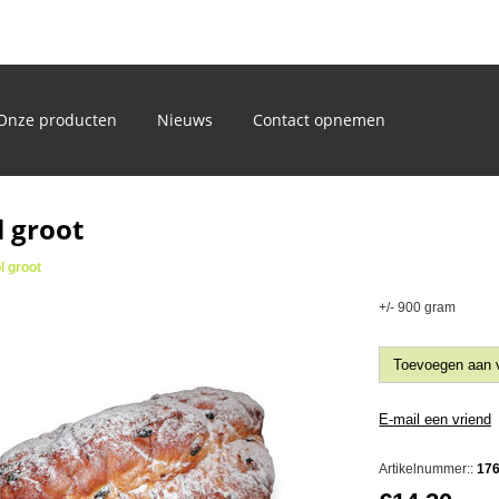
)
Onze producten
Nieuws
Contact opnemen
l groot
l groot
+/- 900 gram
Artikelnummer::
17