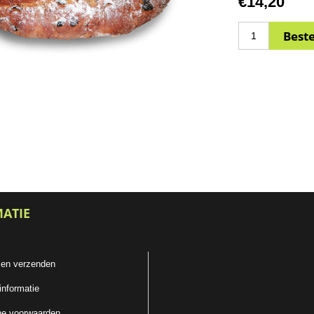
€14,20
MATIE
 en verzenden
informatie
e voorwaarden