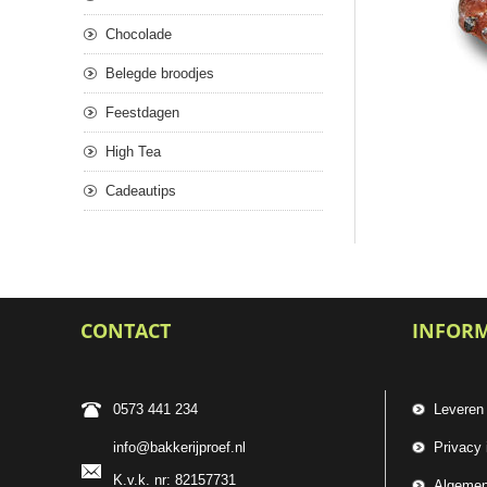
Chocolade
Belegde broodjes
Feestdagen
High Tea
Cadeautips
CONTACT
INFOR
0573 441 234
Leveren
info@bakkerijproef.nl
Privacy 
K.v.k. nr: 82157731
Algemen