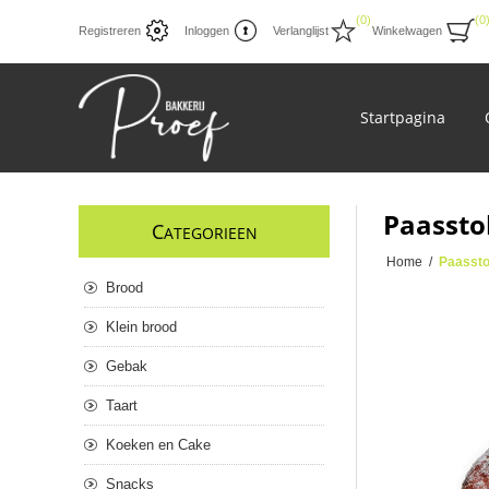
(0)
(0
Registreren
Inloggen
Verlanglijst
Winkelwagen
Startpagina
Paassto
C
ATEGORIEEN
Home
/
Paassto
Brood
Klein brood
Gebak
Taart
Koeken en Cake
Snacks