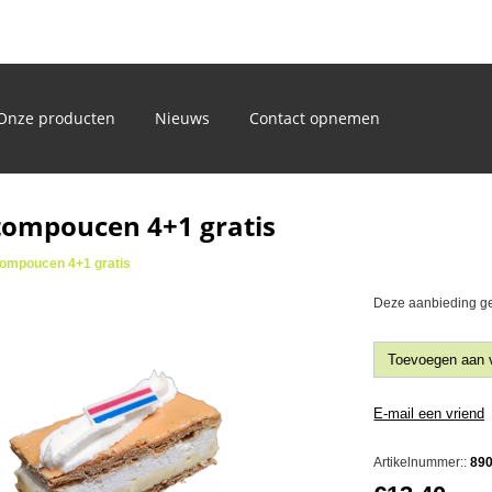
)
Onze producten
Nieuws
Contact opnemen
tompoucen 4+1 gratis
tompoucen 4+1 gratis
Deze aanbieding gel
Artikelnummer::
89