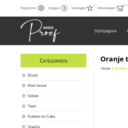
(0)
(0
Registreren
Inloggen
Verlanglijst
Winkelwagen
Startpagina
Oranje 
C
ATEGORIEEN
Home
/
Oranje 
Brood
Klein brood
Gebak
Taart
Koeken en Cake
Snacks