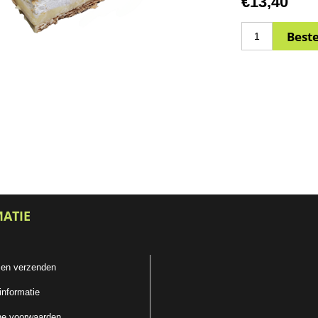
€13,40
MATIE
 en verzenden
informatie
e voorwaarden