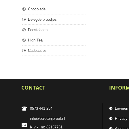
Chocolade
Belegde broodjes
Feestdagen
High Tea
Cadeautips
CONTACT
INFOR
0573 441 234
Leveren
info@bakkerijproef.nl
Privacy 
K.v.k. nr: 82157731
Algemen