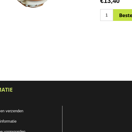
€13,40
MATIE
 en verzenden
informatie
e voorwaarden