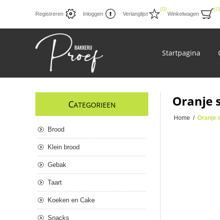
(0)
(0
Registreren
Inloggen
Verlanglijst
Winkelwagen
Startpagina
Oranje s
C
ATEGORIEEN
Home
/
Oranje 
Brood
Klein brood
Gebak
Taart
Koeken en Cake
Snacks