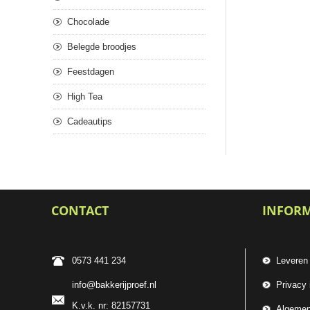
Chocolade
Belegde broodjes
Feestdagen
High Tea
Cadeautips
CONTACT
INFOR
0573 441 234
Leveren
info@bakkerijproef.nl
Privacy 
K.v.k. nr: 82157731
Algemen