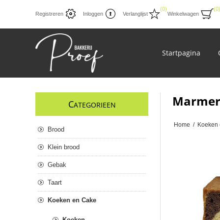
(0)
(0
Registreren
Inloggen
Verlanglijst
Winkelwagen
Startpagina
Marmer 
C
ATEGORIEEN
Home
/
Koeken 
Brood
Klein brood
Gebak
Taart
Koeken en Cake
Koeken