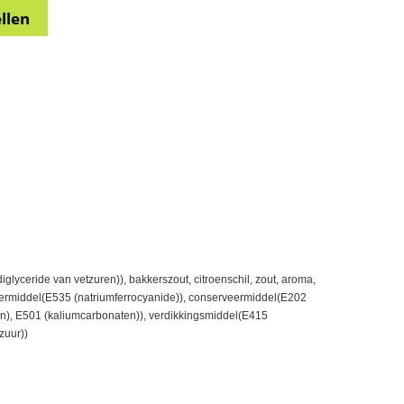
lyceride van vetzuren)), bakkerszout, citroenschil, zout, aroma,
termiddel(E535 (natriumferrocyanide)), conserveermiddel(E202
ten), E501 (kaliumcarbonaten)), verdikkingsmiddel(E415
zuur))