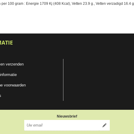
r 100 gram : Energie 1709 Kj (408 Kcal), Vetten 23.9 g., Vetten verzadigd 16.4 g., 
MATIE
 en verzenden
informatie
e voorwaarden
s
Nieuwsbrief