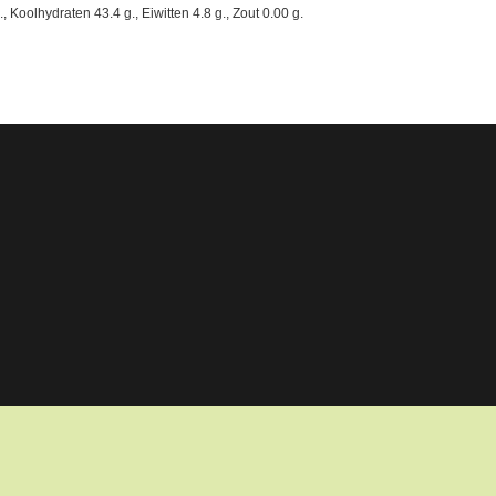
Koolhydraten 43.4 g., Eiwitten 4.8 g., Zout 0.00 g.