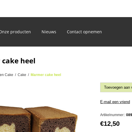
)
Onze producten
Nieuws
Contact opnemen
cake heel
en Cake
/
Cake
/
Marmer cake heel
Artikelnummer::
08
€12,50