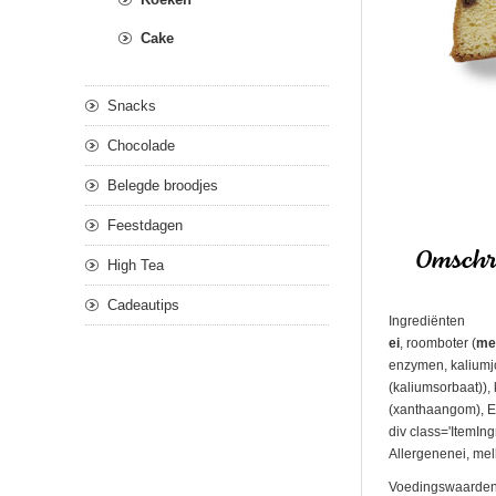
Cake
Snacks
Chocolade
Belegde broodjes
Feestdagen
Omschri
High Tea
Cadeautips
Ingrediënten
ei
, roomboter (
me
enzymen, kaliumjo
(kaliumsorbaat)),
(xanthaangom), E4
div class='ItemIng
Allergenenei, mel
Voedingswaarden