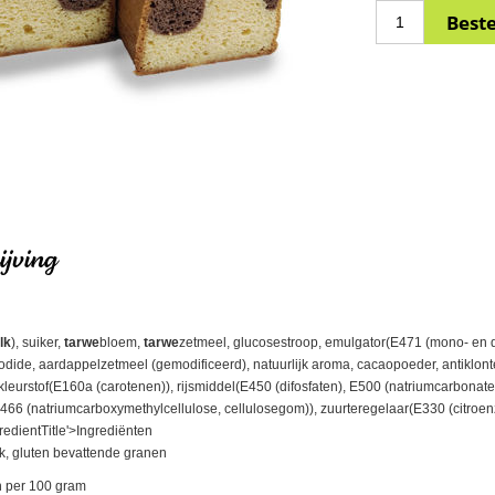
jving
lk
), suiker,
tarwe
bloem,
tarwe
zetmeel, glucosestroop, emulgator(E471 (mono- en dig
dide, aardappelzetmeel (gemodificeerd), natuurlijk aroma, cacaopoeder, antiklon
 kleurstof(E160a (carotenen)), rijsmiddel(E450 (difosfaten), E500 (natriumcarbona
66 (natriumcarboxymethylcellulose, cellulosegom)), zuurteregelaar(E330 (citroen
redientTitle'>Ingrediënten
k, gluten bevattende granen
 per 100 gram