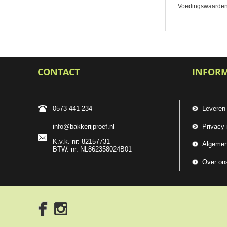
Voedingswaarden pe
CONTACT
INFOR
0573 441 234
Leveren
info@bakkerijproef.nl
Privacy 
K.v.k. nr: 82157731
Algemen
BTW. nr. NL862358024B01
Over on