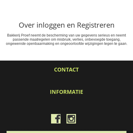
Over inloggen en Registreren
Bakkerij Proef neemt de bescherming van uw gegevens serieus en neemt
passende maatregelen om misbruik, verlies, onbevoegde toegang,
ongewenste openbaarmaking en ongeoorloofde wijzigingen tegen te gaan.
CONTACT
INFORMATIE