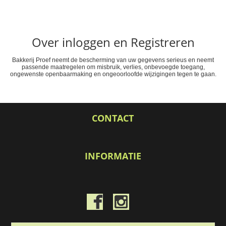
Over inloggen en Registreren
Bakkerij Proef neemt de bescherming van uw gegevens serieus en neemt
passende maatregelen om misbruik, verlies, onbevoegde toegang,
ongewenste openbaarmaking en ongeoorloofde wijzigingen tegen te gaan.
CONTACT
INFORMATIE