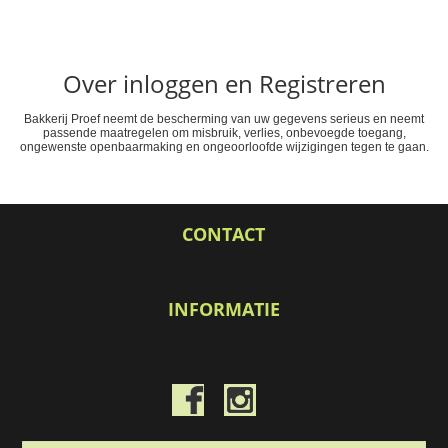
Over inloggen en Registreren
Bakkerij Proef neemt de bescherming van uw gegevens serieus en neemt
passende maatregelen om misbruik, verlies, onbevoegde toegang,
ongewenste openbaarmaking en ongeoorloofde wijzigingen tegen te gaan.
CONTACT
INFORMATIE