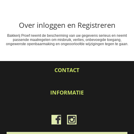
Over inloggen en Registreren
Bakkerij Proef neemt de bescherming van uw gegevens serieus en neemt
passende maatregelen om misbruik, verlies, onbevoegde toegang,
ongewenste openbaarmaking en ongeoorloofde wijzigingen tegen te gaan.
CONTACT
INFORMATIE