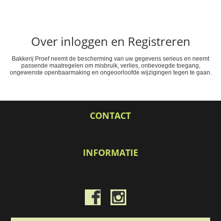
Over inloggen en Registreren
Bakkerij Proef neemt de bescherming van uw gegevens serieus en neemt
passende maatregelen om misbruik, verlies, onbevoegde toegang,
ongewenste openbaarmaking en ongeoorloofde wijzigingen tegen te gaan.
CONTACT
INFORMATIE