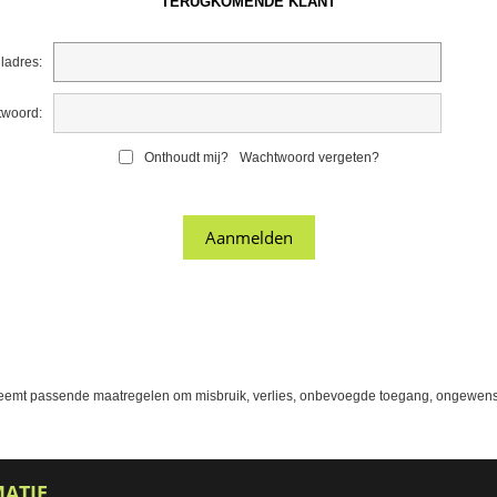
TERUGKOMENDE KLANT
ladres:
woord:
Onthoudt mij?
Wachtwoord vergeten?
eemt passende maatregelen om misbruik, verlies, onbevoegde toegang, ongewens
MATIE