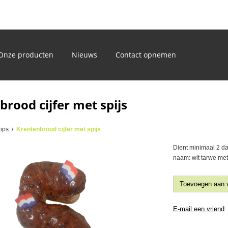
)
Onze producten
Nieuws
Contact opnemen
rood cijfer met spijs
ips
/
Krentenbrood cijfer met spijs
Dient minimaal 2 da
naam: wit tarwe met