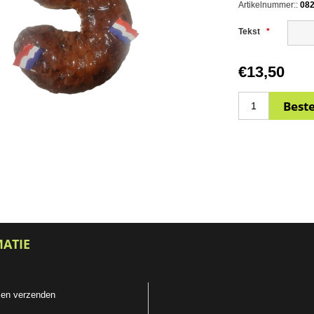
Artikelnummer::
08
Tekst
*
€13,50
MATIE
 en verzenden