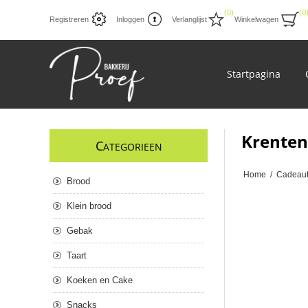
(0)
(0
Registreren
Inloggen
Verlanglijst
Winkelwagen
Startpagina
Krentenb
C
ATEGORIEEN
Home
/
Cadeaut
Brood
Klein brood
Gebak
Taart
Koeken en Cake
Snacks