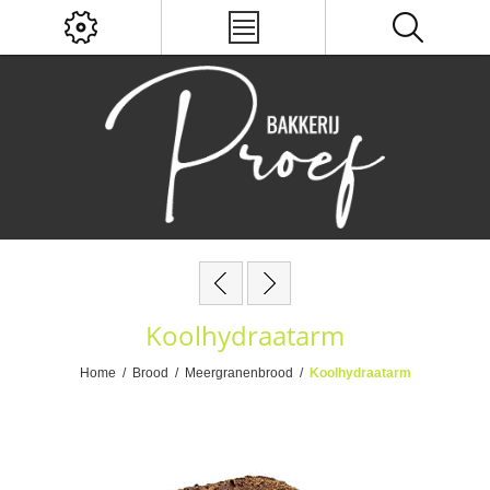
Koolhydraatarm
Home
/
Brood
/
Meergranenbrood
/
Koolhydraatarm