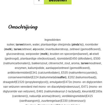
Omschrijving
Ingrediënten
suiker,
tarwe
bloem, water, plantaardige olie(pinda (
pinda's
)), roomboter
(
melk
),
tarwe
zetmeel,
ei
poeder, invertsuikerstroop, zetmeel (gemodificeerd),
glucosestroop, weipoeder (
melk
), kruiden en specerijen(kaneel),
ei
-eiwit
(gedroogd), plantaardige olie(koolzaad), rijsmiddel(E450 (difosfaten), E500
(natriumcarbonaten)), bakkerszout, citroenschil, zout, aroma,
tarwe
moutmeel,
enzymen, kaliumjodide, aardappelzetmeel (gemodificeerd),
antiklontermiddel(E341 (calciumfosfaten), E535 (natriumferrocyanide)),
conserveermiddel(E224 (kaliummetabi
sulfiet
), E202 (kaliumsorbaat)),
draagstof(E1520 (propyleenglycol)), emulgator(E472e (mono- en diglyceriden
van vetzuren veresterd met mono- en diacetylwijnsteenzuur), E471 (mono- en
diglyceride van vetzuren), E481 (natriumstearoyl-2-lactylaat)), kleurstof(E160a
(carotenen)), natuurlijk aroma(citroen), verdikkingsmiddel(E415
(xanthaangom)), zuurteregelaar(E330 (citroenzuur))