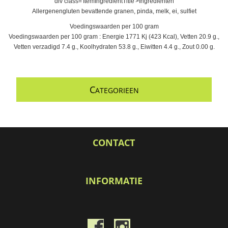
div class='ItemIngredientTitle'>Ingrediënten
Allergenengluten bevattende granen, pinda, melk, ei, sulfiet
Voedingswaarden per 100 gram
Voedingswaarden per 100 gram : Energie 1771 Kj (423 Kcal), Vetten 20.9 g.,
Vetten verzadigd 7.4 g., Koolhydraten 53.8 g., Eiwitten 4.4 g., Zout 0.00 g.
C
ATEGORIEEN
CONTACT
INFORMATIE