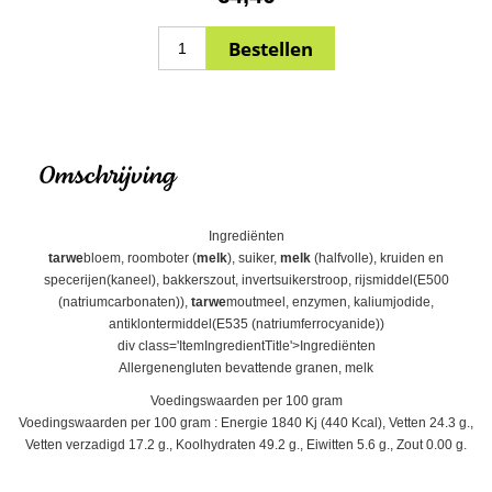
Omschrijving
Ingrediënten
tarwe
bloem, roomboter (
melk
), suiker,
melk
(halfvolle), kruiden en
specerijen(kaneel), bakkerszout, invertsuikerstroop, rijsmiddel(E500
(natriumcarbonaten)),
tarwe
moutmeel, enzymen, kaliumjodide,
antiklontermiddel(E535 (natriumferrocyanide))
div class='ItemIngredientTitle'>Ingrediënten
Allergenengluten bevattende granen, melk
Voedingswaarden per 100 gram
Voedingswaarden per 100 gram : Energie 1840 Kj (440 Kcal), Vetten 24.3 g.,
Vetten verzadigd 17.2 g., Koolhydraten 49.2 g., Eiwitten 5.6 g., Zout 0.00 g.