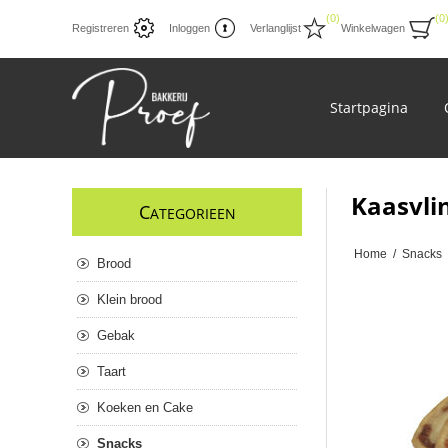
(0)
(0
Registreren
Inloggen
Verlanglijst
Winkelwagen
Startpagina
Kaasvli
C
ATEGORIEEN
Home
/
Snacks
Brood
Klein brood
Gebak
Taart
Koeken en Cake
Snacks