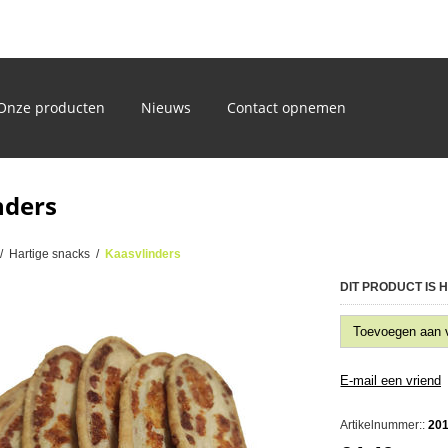
)
Onze producten
Nieuws
Contact opnemen
nders
/
Hartige snacks
/
Kaasvlinders
DIT PRODUCT IS
Artikelnummer::
20