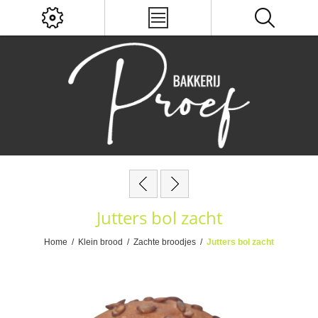
Jutters bol zacht
Home
/
Klein brood
/
Zachte broodjes
/
Jutters bol zacht