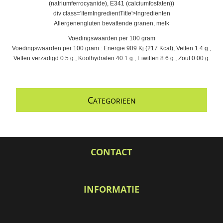
(natriumferrocyanide), E341 (calciumfosfaten))
div class='ItemIngredientTitle'>Ingrediënten
Allergenengluten bevattende granen, melk
Voedingswaarden per 100 gram
Voedingswaarden per 100 gram : Energie 909 Kj (217 Kcal), Vetten 1.4 g.,
Vetten verzadigd 0.5 g., Koolhydraten 40.1 g., Eiwitten 8.6 g., Zout 0.00 g.
C
ATEGORIEEN
CONTACT
INFORMATIE