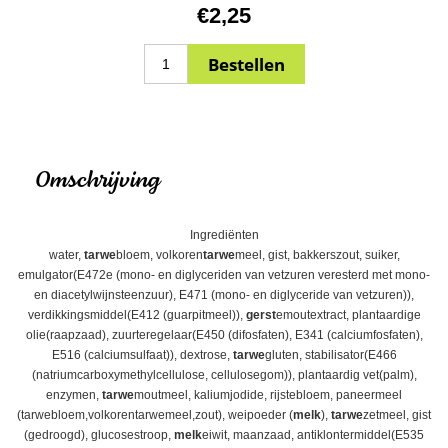
€2,25
Omschrijving
Ingrediënten
water,
tarwe
bloem, volkoren
tarwe
meel, gist, bakkerszout, suiker,
emulgator(E472e (mono- en diglyceriden van vetzuren veresterd met mono-
en diacetylwijnsteenzuur), E471 (mono- en diglyceride van vetzuren)),
verdikkingsmiddel(E412 (guarpitmeel)),
gerst
emoutextract, plantaardige
olie(raapzaad), zuurteregelaar(E450 (difosfaten), E341 (calciumfosfaten),
E516 (calciumsulfaat)), dextrose,
tarwe
gluten, stabilisator(E466
(natriumcarboxymethylcellulose, cellulosegom)), plantaardig vet(palm),
enzymen,
tarwe
moutmeel, kaliumjodide, rijstebloem, paneermeel
(tarwebloem,volkorentarwemeel,zout), weipoeder (
melk
),
tarwe
zetmeel, gist
(gedroogd), glucosestroop,
melk
eiwit, maanzaad, antiklontermiddel(E535