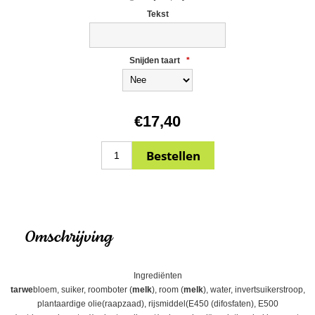
Tekst
Snijden taart
*
€17,40
Omschrijving
Ingrediënten
tarwe
bloem, suiker, roomboter (
melk
), room (
melk
), water, invertsuikerstroop,
plantaardige olie(raapzaad), rijsmiddel(E450 (difosfaten), E500