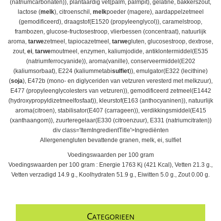
(natriumcarbonaten)), plantaardig vet(palm, palmpit), gelatine, bakkerszout,
lactose (
melk
), citroenschil,
melk
poeder (magere), aardappelzetmeel
(gemodificeerd), draagstof(E1520 (propyleenglycol)), caramelstroop,
frambozen, glucose-fructosestroop, vlierbessen (concentraat), natuurlijk
aroma,
tarwe
zetmeel, tapiocazetmeel,
tarwe
gluten, glucosestroop, dextrose,
zout,
ei
,
tarwe
moutmeel, enzymen, kaliumjodide, antiklontermiddel(E535
(natriumferrocyanide)), aroma(vanille), conserveermiddel(E202
(kaliumsorbaat), E224 (kaliummetabi
sulfiet
)), emulgator(E322 (lecithine)
(
soja
), E472b (mono- en diglyceriden van vetzuren veresterd met melkzuur),
E477 (propyleenglycolesters van vetzuren)), gemodificeerd zetmeel(E1442
(hydroxypropyldizetmeelfosfaat)), kleurstof(E163 (anthocyaninen)), natuurlijk
aroma(citroen), stabilisator(E407 (carrageen)), verdikkingsmiddel(E415
(xanthaangom)), zuurteregelaar(E330 (citroenzuur), E331 (natriumcitraten))
div class='ItemIngredientTitle'>Ingrediënten
Allergenengluten bevattende granen, melk, ei, sulfiet
Voedingswaarden per 100 gram
Voedingswaarden per 100 gram : Energie 1763 Kj (421 Kcal), Vetten 21.3 g.,
Vetten verzadigd 14.9 g., Koolhydraten 51.9 g., Eiwitten 5.0 g., Zout 0.00 g.
C
ATEGORIEEN