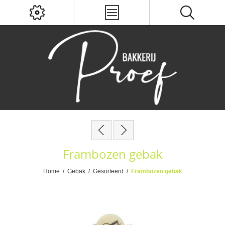
Frambozen gebak
Home
/
Gebak
/
Gesorteerd
/
Frambozen gebak