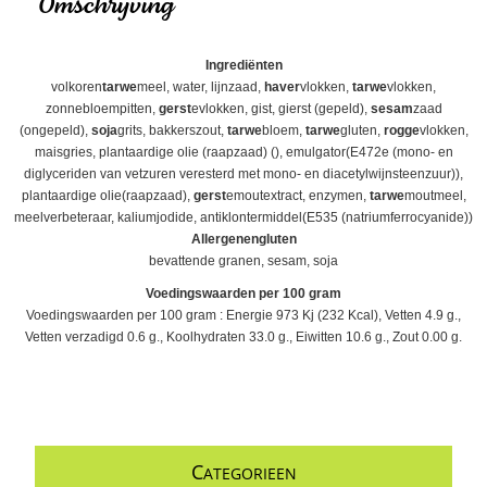
Omschrijving
Ingrediënten
volkoren
tarwe
meel, water, lijnzaad,
haver
vlokken,
tarwe
vlokken,
zonnebloempitten,
gerst
evlokken, gist, gierst (gepeld),
sesam
zaad
(ongepeld),
soja
grits, bakkerszout,
tarwe
bloem,
tarwe
gluten,
rogge
vlokken,
maisgries, plantaardige olie (raapzaad) (), emulgator(E472e (mono- en
diglyceriden van vetzuren veresterd met mono- en diacetylwijnsteenzuur)),
plantaardige olie(raapzaad),
gerst
emoutextract, enzymen,
tarwe
moutmeel,
meelverbeteraar, kaliumjodide, antiklontermiddel(E535 (natriumferrocyanide))
Allergenengluten
bevattende granen, sesam, soja
Voedingswaarden per 100 gram
Voedingswaarden per 100 gram : Energie 973 Kj (232 Kcal), Vetten 4.9 g.,
Vetten verzadigd 0.6 g., Koolhydraten 33.0 g., Eiwitten 10.6 g., Zout 0.00 g.
C
ATEGORIEEN