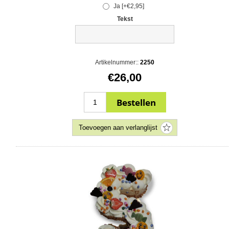
Ja [+€2,95]
Tekst
Artikelnummer::
2250
€26,00