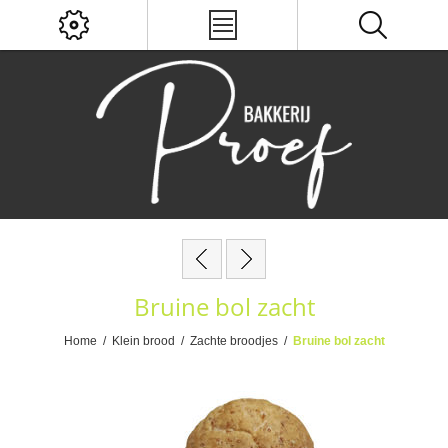
Bruine bol zacht
Home
/
Klein brood
/
Zachte broodjes
/
Bruine bol zacht