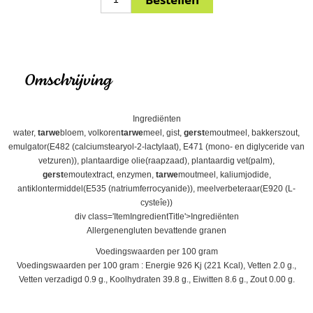
Omschrijving
Ingrediënten
water,
tarwe
bloem, volkoren
tarwe
meel, gist,
gerst
emoutmeel, bakkerszout,
emulgator(E482 (calciumstearyol-2-lactylaat), E471 (mono- en diglyceride van
vetzuren)), plantaardige olie(raapzaad), plantaardig vet(palm),
gerst
emoutextract, enzymen,
tarwe
moutmeel, kaliumjodide,
antiklontermiddel(E535 (natriumferrocyanide)), meelverbeteraar(E920 (L-
cysteîe))
div class='ItemIngredientTitle'>Ingrediënten
Allergenengluten bevattende granen
Voedingswaarden per 100 gram
Voedingswaarden per 100 gram : Energie 926 Kj (221 Kcal), Vetten 2.0 g.,
Vetten verzadigd 0.9 g., Koolhydraten 39.8 g., Eiwitten 8.6 g., Zout 0.00 g.