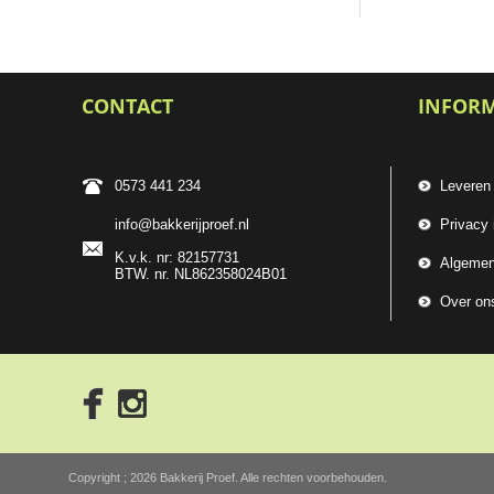
CONTACT
INFOR
0573 441 234
Leveren
info@bakkerijproef.nl
Privacy 
K.v.k. nr: 82157731
Algemen
BTW. nr. NL862358024B01
Over on
Copyright ; 2026 Bakkerij Proef. Alle rechten voorbehouden.