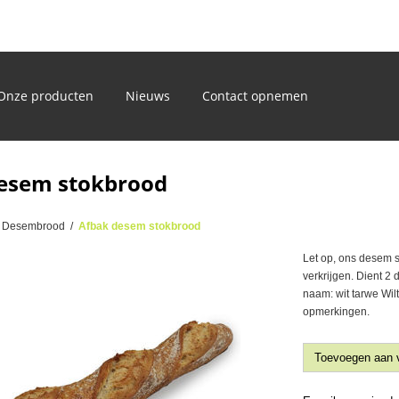
)
Onze producten
Nieuws
Contact opnemen
esem stokbrood
Desembrood
/
Afbak desem stokbrood
Let op, ons desem s
verkrijgen. Dient 2 
naam: wit tarwe Wil
opmerkingen.