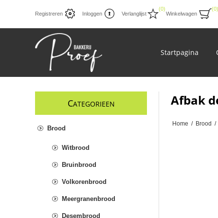
(0)
(0
Registreren
Inloggen
Verlanglijst
Winkelwagen
Startpagina
Afbak d
C
ATEGORIEEN
Home
/
Brood
/
Brood
Witbrood
Bruinbrood
Volkorenbrood
Meergranenbrood
Desembrood