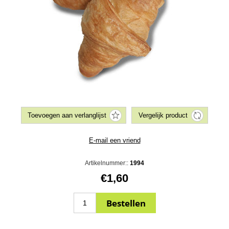
Artikelnummer::
1994
€1,60