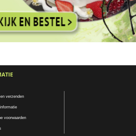
MATIE
 en verzenden
informatie
e voorwaarden
s