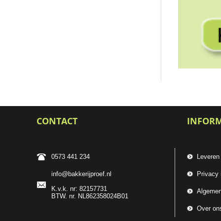
CONTACT
INFOR
0573 441 234
Leveren
info@bakkerijproef.nl
Privacy 
K.v.k. nr: 82157731
Algemen
BTW. nr. NL862358024B01
Over on