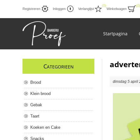
(0)
(0
Registreren
Inloggen
Verlanglijst
Winkelwagen
Startpagina
adverte
C
ATEGORIEEN
dinsdag 5 april
Brood
Klein brood
Gebak
Taart
Koeken en Cake
Snacks