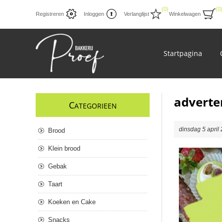
(0)
(0
Registreren
Inloggen
Verlanglijst
Winkelwagen
Startpagina
adverte
C
ATEGORIEEN
dinsdag 5 april
Brood
Klein brood
Gebak
Taart
Koeken en Cake
Snacks