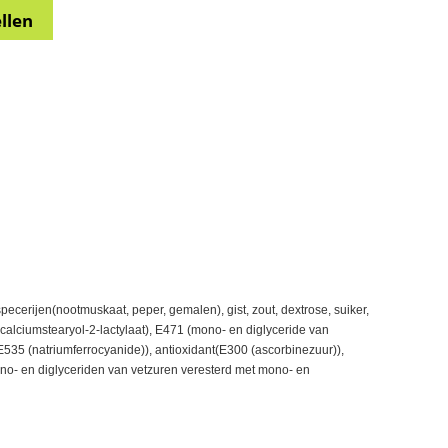
specerijen(nootmuskaat, peper, gemalen), gist, zout, dextrose, suiker,
calciumstearyol-2-lactylaat), E471 (mono- en diglyceride van
535 (natriumferrocyanide)), antioxidant(E300 (ascorbinezuur)),
ono- en diglyceriden van vetzuren veresterd met mono- en