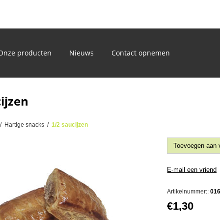
)
Onze producten
Nieuws
Contact opnemen
ijzen
/
Hartige snacks
/
1/2 saucijzen
Artikelnummer::
01
€1,30