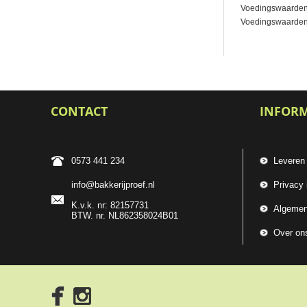
Voedingswaarden
Voedingswaarden pe
CONTACT
INFOR
0573 441 234
Leveren
info@bakkerijproef.nl
Privacy 
K.v.k. nr: 82157731
Algemen
BTW. nr. NL862358024B01
Over on