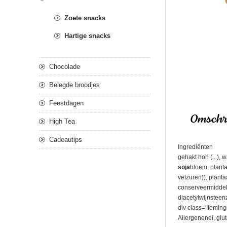
Zoete snacks
Hartige snacks
Chocolade
Belegde broodjes
Feestdagen
Omschri
High Tea
Cadeautips
Ingrediënten
gehakt hoh (...), w
soja
bloem, planta
vetzuren)), plant
conserveermiddel(
diacetylwijnsteen
div class='ItemIng
Allergenenei, glu