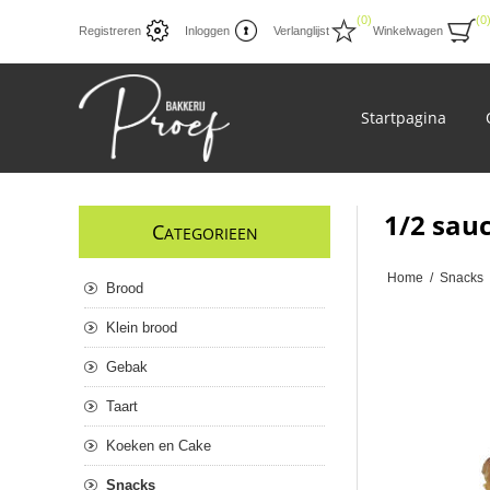
(0)
(0
Registreren
Inloggen
Verlanglijst
Winkelwagen
Startpagina
1/2 sauc
C
ATEGORIEEN
Home
/
Snacks
Brood
Klein brood
Gebak
Taart
Koeken en Cake
Snacks