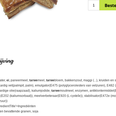
jving
ater,
ei
, paneermeel,
tarwe
meel,
tarwe
bloem, bakkerszout, maggi (...), kruiden en 
ardig vet(palmpit, palm), emulgator(E475 (polyglycerolesters van vetzuren), E482 (
aardige olie(raapzaad), kaliumjodide,
tarwe
moutmeel, enzymen, antiklontermiddel(E
E202 (kaliumsorbaat)), meelverbeteraar(E920 (L-cysteîe)), stabilisator(E472e (m
zuur))
redientTitle'>Ingrediënten
ten bevattende granen, soja