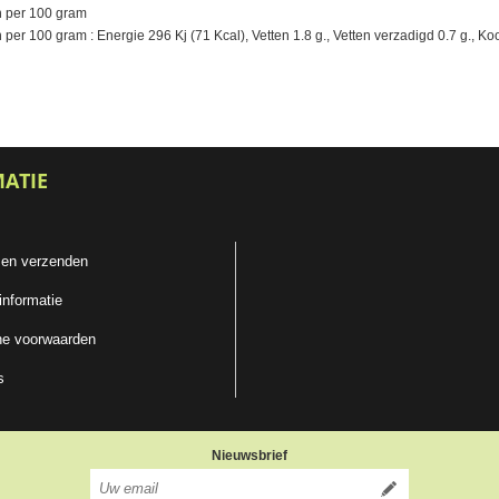
 per 100 gram
r 100 gram : Energie 296 Kj (71 Kcal), Vetten 1.8 g., Vetten verzadigd 0.7 g., Kool
MATIE
 en verzenden
informatie
e voorwaarden
s
Nieuwsbrief