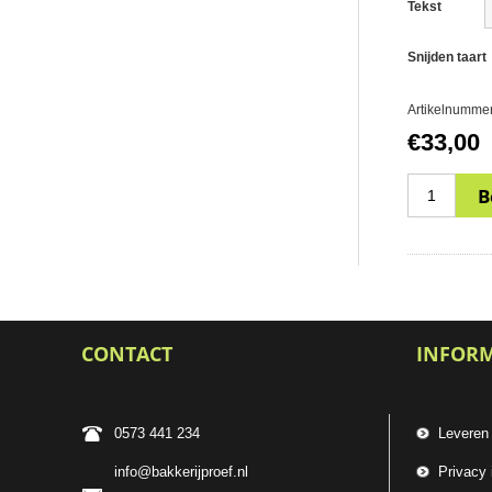
Tekst
Snijden taart
Artikelnummer
€33,00
CONTACT
INFOR
0573 441 234
Leveren
info@bakkerijproef.nl
Privacy 