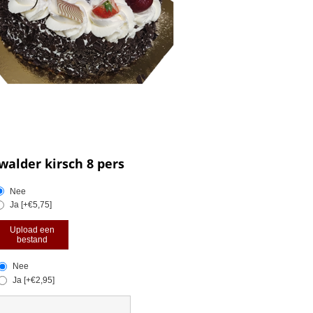
alder kirsch 8 pers
Nee
Ja [+€5,75]
Upload een
bestand
Nee
Ja [+€2,95]