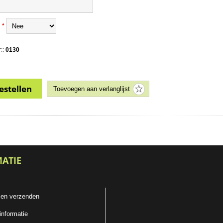
*
::
0130
MATIE
 en verzenden
informatie