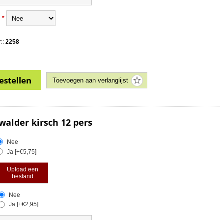
*
::
2258
alder kirsch 12 pers
Nee
Ja [+€5,75]
Upload een
bestand
Nee
Ja [+€2,95]