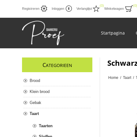
(0)
(0
Registreren
Inloggen
Verlanglijst
Winkelwagen
Startpagina
Schwarz
C
ATEGORIEEN
Home
/
Taart
/
Brood
Klein brood
Gebak
Taart
Taarten
Sloffen