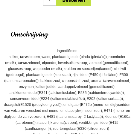
Omschrijving
Ingrediënten
suiker,
tarwe
bloem, water, plantaardige olie(pinda (
pinda's
)), roomboter
(
melk
),
tarwe
zetmeel,
ei
poeder, invertsuikerstroop, zetmeel (gemodificeerd),
glucosestroop, weipoeder (
melk
), kruiden en specerijen(kaneel),
ei
-eiwit
(gedroogd), plantaardige olie(koolzaad), rijsmiddel(E450 (difosfaten), E500
(natriumcarbonaten)), bakkerszout, citroenschil, zout, aroma,
tarwe
moutmeel,
enzymen, kaliumjodide, aardappelzetmeel (gemodificeerd),
antiklontermiddel(E341 (calciumfosfaten), E535 (natriumferrocyanide)),
conserveermiddel(E224 (kaliummetabi
sulfiet
), E202 (kaliumsorbaat)),
draagstof(E1520 (propyleenglycol)), emulgator(E472e (mono- en diglyceriden
van vetzuren veresterd met mono- en diacetylwijnsteenzuur), E471 (mono- en
diglyceride van vetzuren), E481 (natriumstearoyl-2-lactylaat)), kleurstof(E160a
(carotenen)), natuurlijk aroma(citroen), verdikkingsmiddel(E415
(xanthaangom)), zuurteregelaar(E330 (citroenzuur))