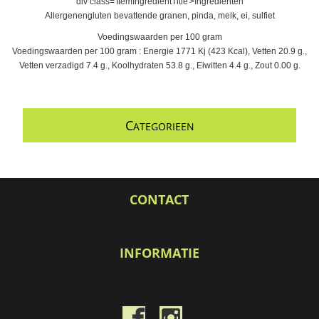
div class='ItemIngredientTitle'>Ingrediënten
Allergenengluten bevattende granen, pinda, melk, ei, sulfiet
Voedingswaarden per 100 gram
Voedingswaarden per 100 gram : Energie 1771 Kj (423 Kcal), Vetten 20.9 g.,
Vetten verzadigd 7.4 g., Koolhydraten 53.8 g., Eiwitten 4.4 g., Zout 0.00 g.
C
ATEGORIEEN
CONTACT
INFORMATIE