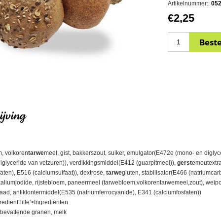
Artikelnummer::
05
€2,25
jving
, volkoren
tarwe
meel, gist, bakkerszout, suiker, emulgator(E472e (mono- en digly
glyceride van vetzuren)), verdikkingsmiddel(E412 (guarpitmeel)),
gerst
emoutextra
aten), E516 (calciumsulfaat)), dextrose,
tarwe
gluten, stabilisator(E466 (natriumca
aliumjodide, rijstebloem, paneermeel (tarwebloem,volkorentarwemeel,zout), weipo
aad, antiklontermiddel(E535 (natriumferrocyanide), E341 (calciumfosfaten))
redientTitle'>Ingrediënten
 bevattende granen, melk