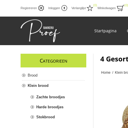
(0)
(0
Registreren
Inloggen
Verlanglijst
Winkelwagen
Startpagina
4 Gesor
C
ATEGORIEEN
Home
/
Klein br
Brood
Klein brood
Zachte broodjes
Harde broodjes
Stokbrood