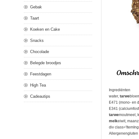
Gebak
Taart
Koeken en Cake
Snacks
Chocolade
Belegde broodjes
Omschri
Feestdagen
High Tea
Ingrediënten
Cadeautips
water,
tarwe
bloem
E471 (mono- en di
E341 (calciumfosf
tarwe
moutmeel, k
melk
eiwit, maanz
div class='ItemIng
Allergenengluten