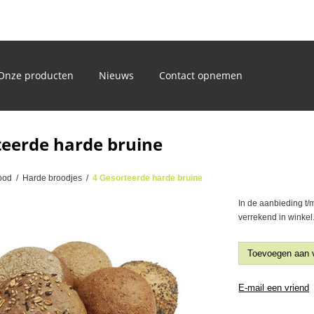
)
Onze producten
Nieuws
Contact opnemen
teerde harde bruine
ood
/
Harde broodjes
/
4 Gesorteerde harde bruine
In de aanbieding t/m
verrekend in winkel