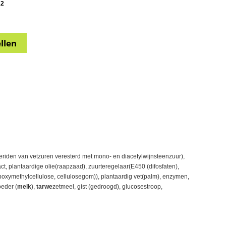
22
ceriden van vetzuren veresterd met mono- en diacetylwijnsteenzuur),
ct, plantaardige olie(raapzaad), zuurteregelaar(E450 (difosfaten),
rboxymethylcellulose, cellulosegom)), plantaardig vet(palm), enzymen,
eder (
melk
),
tarwe
zetmeel, gist (gedroogd), glucosestroop,