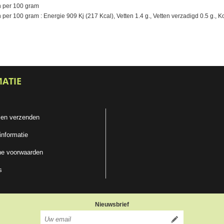
 per 100 gram
r 100 gram : Energie 909 Kj (217 Kcal), Vetten 1.4 g., Vetten verzadigd 0.5 g., Koo
MATIE
 en verzenden
informatie
e voorwaarden
s
Nieuwsbrief