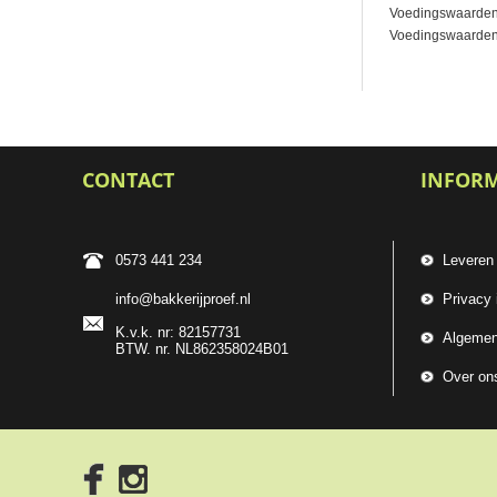
Voedingswaarden
Voedingswaarden pe
CONTACT
INFOR
0573 441 234
Leveren
info@bakkerijproef.nl
Privacy 
K.v.k. nr: 82157731
Algemen
BTW. nr. NL862358024B01
Over on