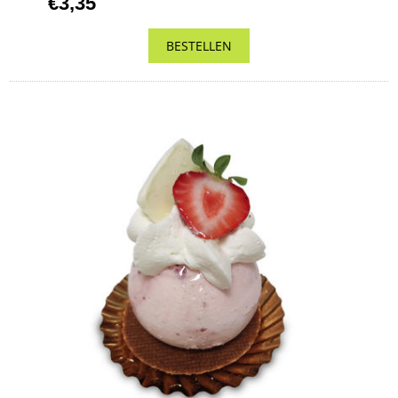
€3,35