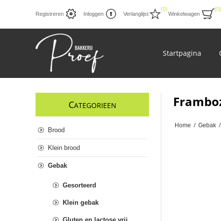
(0)
(0
Registreren
Inloggen
Verlanglijst
Winkelwagen
Startpagina
Frambo
C
ATEGORIEEN
Home
/
Gebak
/
Brood
Klein brood
Gebak
Gesorteerd
Klein gebak
Gluten en lactose vrij