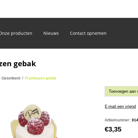
)
Onze producten
Nieuws
Contact opnemen
zen gebak
Gesorteerd
/
Frambozen gebak
Artikelnummer::
01
€3,35